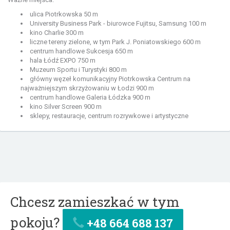
ulica Piotrkowska 50 m
University Business Park - biurowce Fujitsu, Samsung 100 m
kino Charlie 300 m
liczne tereny zielone, w tym Park J. Poniatowskiego 600 m
centrum handlowe Sukcesja 650 m
hala Łódź EXPO 750 m
Muzeum Sportu i Turystyki 800 m
główny węzeł komunikacyjny Piotrkowska Centrum na
najważniejszym skrzyżowaniu w Łodzi 900 m
centrum handlowe Galeria Łódzka 900 m
kino Silver Screen 900 m
sklepy, restauracje, centrum rozrywkowe i artystyczne
Chcesz zamieszkać w tym
pokoju?
+48 664 688 137