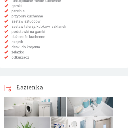
funkcjonalne meble kuchenne
garnki
patelnie
przybory kuchenne
zestaw sztućców
zestaw talerzy, kubków, szklanek
podstawki na garnki
duże noże kuchenne
czajnik
deski do krojenia
żelazko
odkurzacz
Łazienka