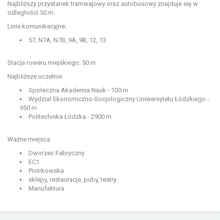
Najbliższy przystanek tramwajowy oraz autobusowy znajduje się w
odległości 50 m.
Linie komunikacyjne:
57, N7A, N7B, 9A, 9B, 12, 13
.
Stacja roweru miejskiego: 50 m.
Najbliższe uczelnie:
Społeczna Akademia Nauk - 100 m
Wydział Ekonomiczno-Socjologiczny Uniwersytetu Łódzkiego -
950 m
Politechnika Łódzka - 2900 m
.
Ważne miejsca:
Dworzec Fabryczny
EC1
Piotrkowska
sklepy, restauracje, puby, teatry
Manufaktura
.