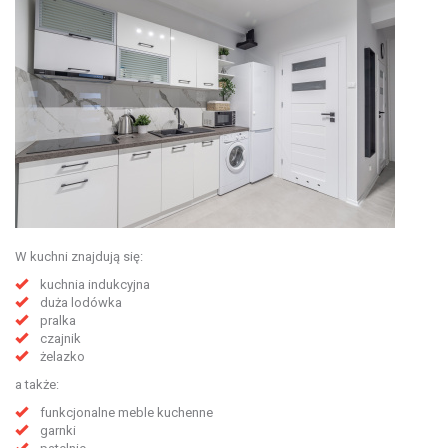
W kuchni znajdują się:
kuchnia indukcyjna
duża lodówka
pralka
czajnik
żelazko
a także:
funkcjonalne meble kuchenne
garnki